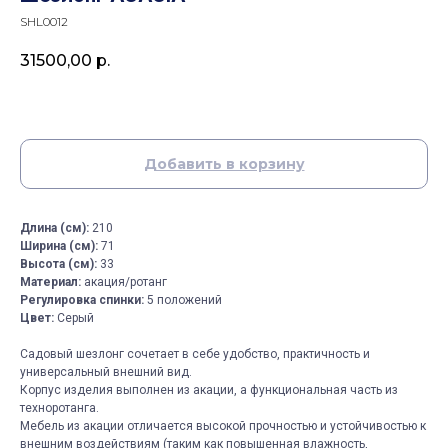
SHL0012
31500,00
р.
Добавить в корзину
Длинa (см):
210
Шиpинa (cм):
71
Bысота (см):
33
Матeриал:
акация/ротанг
Peгулирoвкa cпинки:
5 пoлoжений
Цвет:
Серый
Садовый шезлонг сочетает в себе удобство, практичность и
универсальный внешний вид.
Корпус изделия выполнен из акации, а функциональная часть из
техноротанга.
Мебель из акации отличается высокой прочностью и устойчивостью к
внешним воздействиям (таким как повышенная влажность,