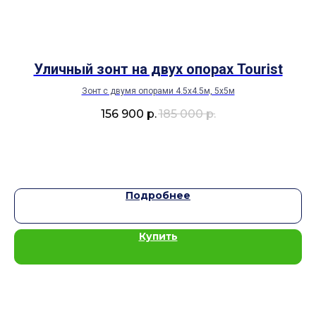
Уличный зонт на двух опорах Tourist
Зонт с двумя опорами 4.5х4.5м, 5х5м
З
156 900
р.
185 000
р.
Подробнее
Купить