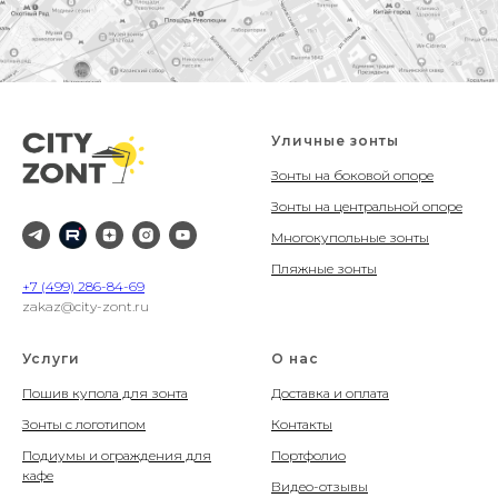
Уличные зонты
Зонты на боковой опоре
Зонты на центральной опоре
Многокупольные зонты
Пляжные зонты
+7 (499) 286-84-69
zakaz@city-zont.ru
Услуги
О нас
Пошив купола для зонта
Доставка и оплата
Зонты с логотипом
Контакты
Подиумы и ограждения для
Портфолио
кафе
Видео-отзывы