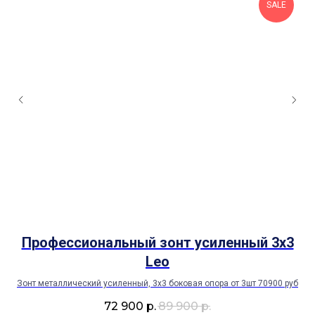
SALE
Профессиональный зонт усиленный 3х3
Leo
Зонт металлический усиленный, 3х3 боковая опора от 3шт 70900 руб
Зо
72 900
р.
89 900
р.