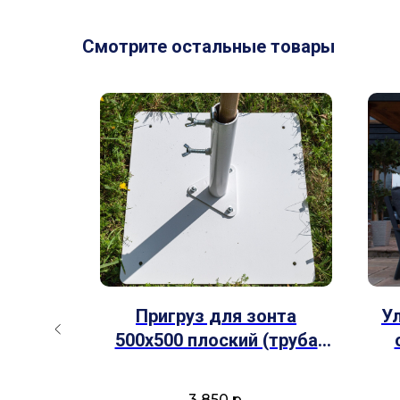
Смотрите остальные товары
Винтаж
Пригруз для зонта
У
500х500 плоский (труба
оланом
30-39мм)
3 850
р.