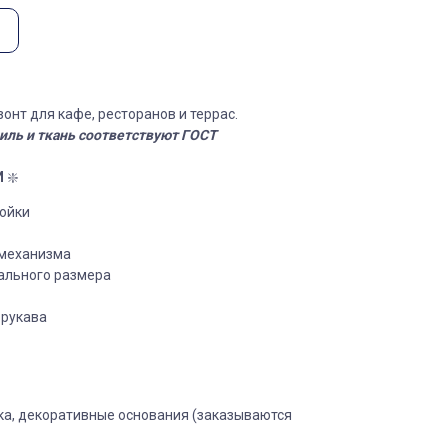
онт для кафе, ресторанов и террас.
ль и ткань соответствуют ГОСТ
И
❇️
тойки
 механизма
ального размера
 рукава
ка, декоративные основания (заказываются