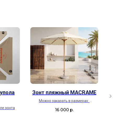
купола
Зонт пляжный MACRAME
Зо
Можно заказать в размерах:
2,1м, 2,5м, 2,7м, 3м
ле зонта
16 000
р.