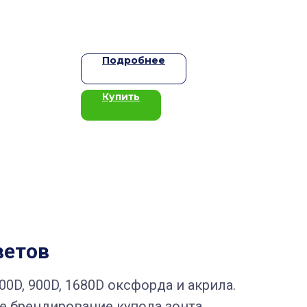
Подробнее
Купить
ветов
00D, 900D, 1680D оксфорда и акрила.
е брендирование купола зонта.