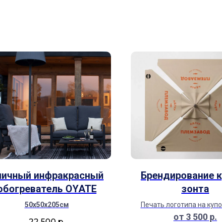
личный инфракрасный
Брендирование 
обогреватель OYATE
зонта
50х50х205см
Печать логотипа на купо
от 3 500 р.
22 500
р.