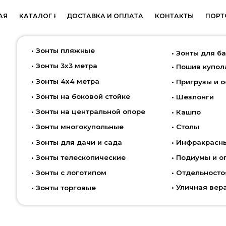
АТАЛОГ ⭣
АТАЛОГ ⭣
ДОСТАВКА И ОПЛАТА
ДОСТАВКА И ОПЛАТА
КОНТАКТЫ
КОНТАКТЫ
ПОРТФОЛИО
ПОРТФОЛИО
БЛО
БЛО
• Зонты пляжные
• Зонты для бассейна
• Зонты 3х3 метра
• Пошив купола для зонта
• Зонты 4х4 метра
• Пригрузы и основания для
• Зонты на боковой стойке
• Шезлонги
• Зонты на центральной опоре
• Кашпо
• Зонты многокупольные
• Столы
• Зонты для дачи и сада
• Инфракрасные обогревате
• Зонты телескопические
• Подиумы и ограждения дл
• Зонты с логотипом
• Отдельностоящие локтевы
• Уличная веранда под ключ
• Зонты торговые