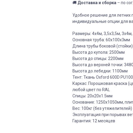
🚚
Доставка и сборка
– по со
Удобное решение для летних 
индивидуальные опции для ва
Размеры: 4х4м, 3,5х3,5м, 3х4м,
Основная труба: 60х100х3мм
Длина трубы боковой (стойки)
Высота до купола: 2500мм
Высота до спицы: 2200мм
Высота до верхней точки: 34
Высота до лебедки: 1100мм
Тент: Ткань Oxford 600D PU10
Каркас: Порошковая краска (ц
любой цвет по RAL
Спицы: 20х20х1.5мм
Основание: 1250x1050мм, плит
Вес: 100кг (без утяжелителей)
Эксплуатация при порывах вет
Гарантия: 12 месяцев