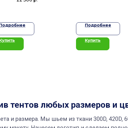
Подробнее
Подробнее
Купить
Купить
в тентов любых размеров и ц
та и размера. Мы шьем из ткани 300D, 420D, 6
му макету. Нанесем логотип и сделаем полно