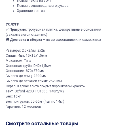
Пошив чехла на зонт
Пошив водоотводящего рукава
Хранение зонтов
УСЛУГИ
✅
Пригрузы:
тротуарная плитка, декоративные основания
(заказываются отдельно)
🚚
Доставка и сборка
– по согласованию или самовывоз
Размеры: 2,5х2,5м, 2х2м
Спицы: 4шт, 15х15х1,5мм
Механизм: Тяга
Основная труба: D40х1,5мм
Основание: 870х870мм
Высота до спиц: 2300мм
Высота до верхней точки: 2520мм
Окрас: Каркас зонта покрыт порошковой краской
Тент: Oxford 420D, PU1000, 140гр/м2
Вес: 16кг
Вес пригрузов: 55-60кг (4шт по 14кг)
Гарантия: 12 месяцев
Смотрите остальные товары